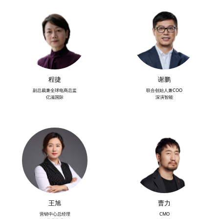
程捷
谢鹏
副总裁兼全球电商总监
联合创始人兼COO
亿滋国际
深演智能
王旭
曹力
营销中心总经理
CMO