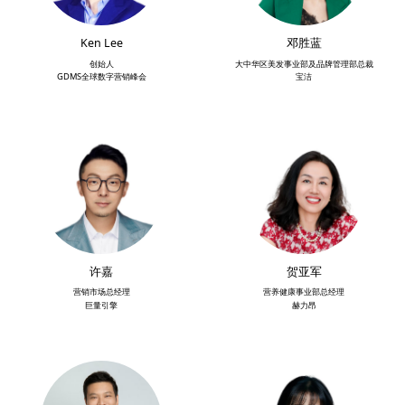
Ken Lee
邓胜蓝
创始人
大中华区美发事业部及品牌管理部总裁
GDMS全球数字营销峰会
宝洁
许嘉
贺亚军
营销市场总经理
营养健康事业部总经理
巨量引擎
赫力昂